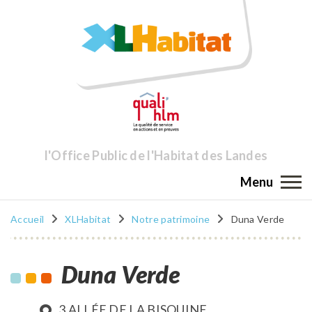
l'Office Public de l'Habitat des Landes
Menu
Accueil
XLHabitat
Notre patrimoine
Duna Verde
Duna Verde
3 ALLÉE DE LA BISQUINE