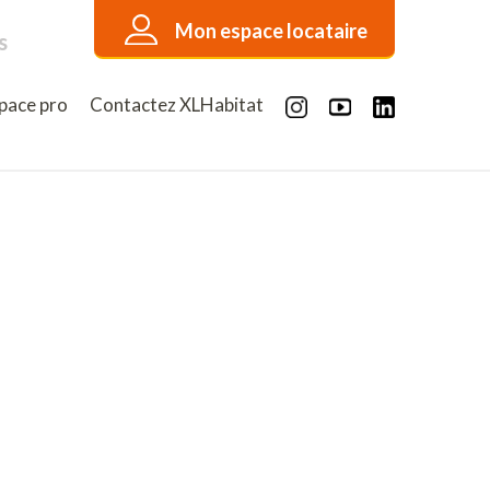
Mon espace locataire
s
pace pro
Contactez XLHabitat