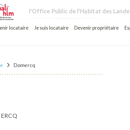
l'Office Public de l'Habitat des Lande
nir locataire
Je suis locataire
Devenir propriétaire
Es
ne
Domercq
MERCQ