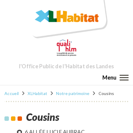
l'Office Public de l'Habitat des Landes
Menu
Accueil
XLHabitat
Notre patrimoine
Cousins
Cousins
6 ALLÉE LUCIE AUBRAC