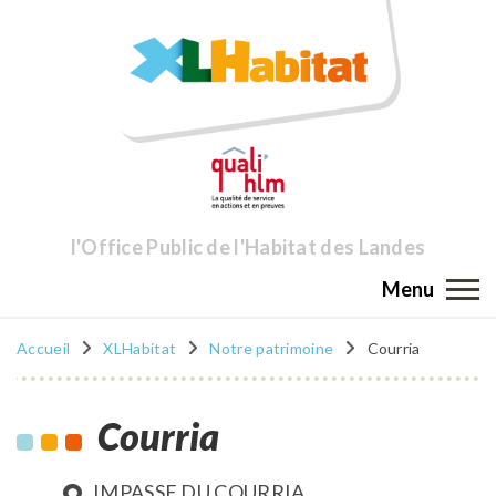
l'Office Public de l'Habitat des Landes
Menu
Accueil
XLHabitat
Notre patrimoine
Courria
Courria
IMPASSE DU COURRIA