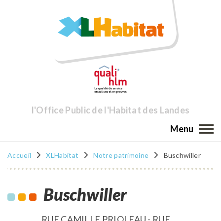
l'Office Public de l'Habitat des Landes
Menu
Accueil
XLHabitat
Notre patrimoine
Buschwiller
Buschwiller
RUE CAMILLE PRIOLEAU - RUE