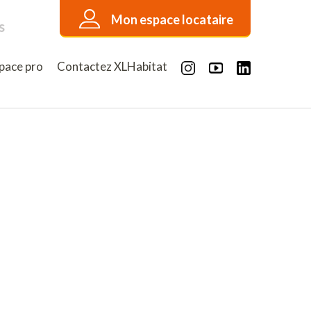
Mon espace locataire
s
pace pro
Contactez XLHabitat