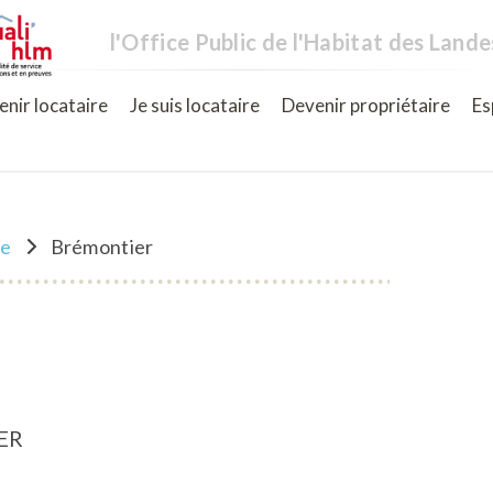
l'Office Public de l'Habitat des Lande
nir locataire
Je suis locataire
Devenir propriétaire
Es
ne
Brémontier
ER