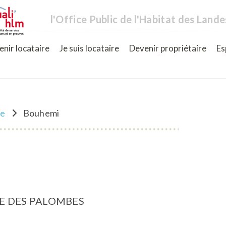
l'Office Public de l'Habitat des Lande
nir locataire
Je suis locataire
Devenir propriétaire
Es
ne
Bouhemi
UE DES PALOMBES