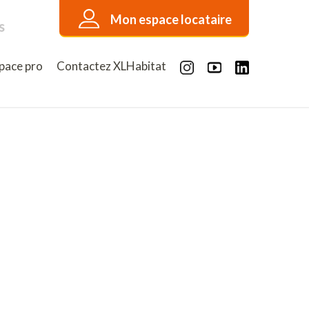
Mon espace locataire
s
pace pro
Contactez XLHabitat