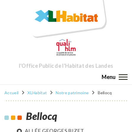
l'Office Public de l'Habitat des Landes
Menu
Accueil
XLHabitat
Notre patrimoine
Bellocq
Bellocq
ALLÉE GEORGES BIZET