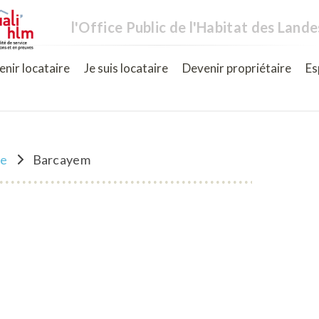
l'Office Public de l'Habitat des Lande
nir locataire
Je suis locataire
Devenir propriétaire
Es
ne
Barcayem