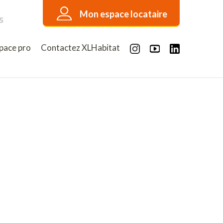
Mon espace locataire
s
pace pro
Contactez XLHabitat