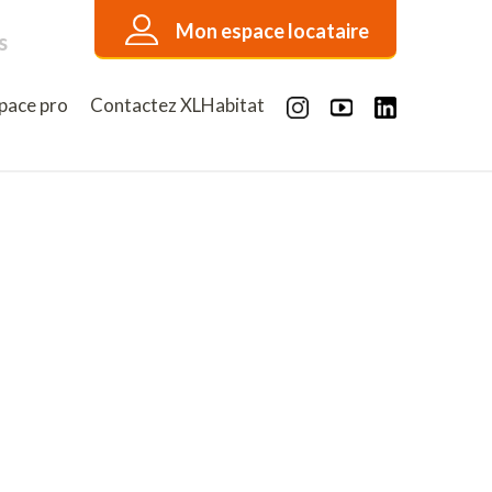
Mon espace locataire
s
pace pro
Contactez XLHabitat