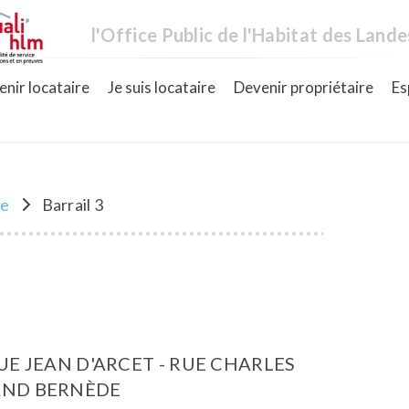
l'Office Public de l'Habitat des Lande
nir locataire
Je suis locataire
Devenir propriétaire
Es
ne
Barrail 3
RUE JEAN D'ARCET - RUE CHARLES
AND BERNÈDE