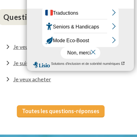
Questions fréquentes
Je veux louer
Je suis locataire
Je veux acheter
Toutes les questions-réponses