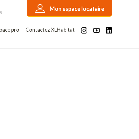
Mon espace locataire
s
pace pro
Contactez XLHabitat