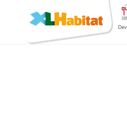
XLHabitat
Deve