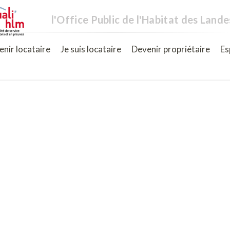
l'Office Public de l'Habitat des Lande
nir locataire
Je suis locataire
Devenir propriétaire
Es