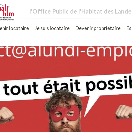
l'Office Public de l'Habitat des Lande
nir locataire
Je suis locataire
Devenir propriétaire
Es