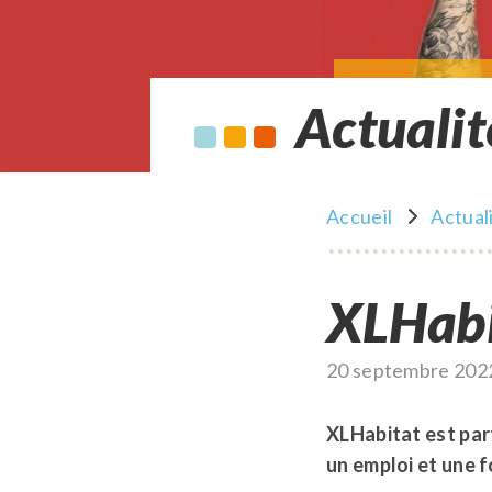
Actualit
Accueil
Actual
XLHab
Publié
20 septembre 202
le
XLHabitat est par
un emploi et une f