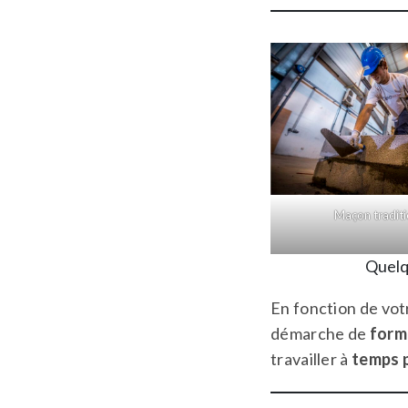
Maçon tradit
Quelq
En fonction de vot
démarche de
form
travailler à
temps p