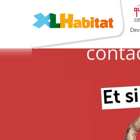
XLHabitat
Deve