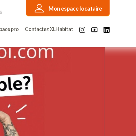
Mon espace locataire
s
pace pro
Contactez XLHabitat