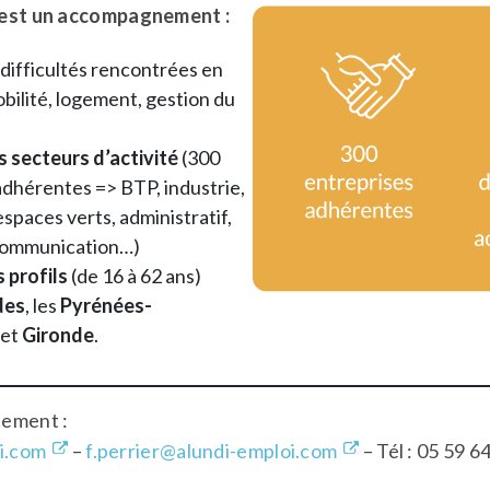
c’est un accompagnement :
(difficultés rencontrées en
bilité, logement, gestion du
s secteurs d’activité
(300
adhérentes => BTP, industrie,
spaces verts, administratif,
ommunication…)
s profils
(de 16 à 62 ans)
des
, les
Pyrénées-
et
Gironde
.
nement :
i.com
–
f.perrier@alundi-emploi.com
– Tél : 05 59 6