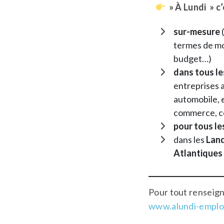
» À Lundi » 
sur-mesure
termes de mo
budget…)
dans tous le
entreprises 
automobile, e
commerce, c
pour tous le
dans les
Lan
Atlantiques
Pour tout renseig
www.alundi-emplo