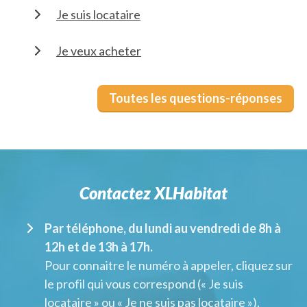
Je suis locataire
Je veux acheter
Toutes les questions-réponses
Contactez XLHabitat
Par téléphone, du lundi au vendredi de 8h à
12h et de 13h à 17h.
Pour connaitre le numéro à appeler, cliquez sur
le profil qui vous correspond (« Je suis
locataire » ou « Je ne suis pas locataire »).