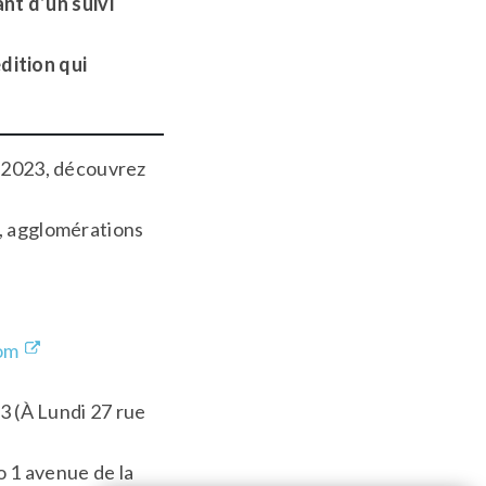
nt d’un suivi
dition qui
 2023, découvrez
, agglomérations
com
23 (À Lundi 27 rue
o 1 avenue de la