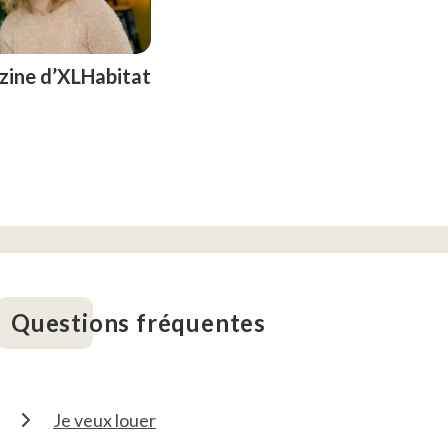
azine d’XLHabitat
Questions fréquentes
Je veux louer