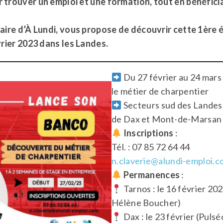
trouver un emploi et une formation, tout en bénéficia
ire d’À Lundi, vous propose de découvrir cette 1ère é
rier 2023 dans les Landes.
Du 27 février au 24 mars
le métier de charpentier
Secteurs sud des Landes
de Dax et Mont-de-Marsan
Inscriptions
:
Tél. : 07 85 72 64 44
n.claverie@alundi-emploi.
Permanences
:
Tarnos : le 16 février 20
Hélène Boucher)
Dax : le 23 février (Pulsé