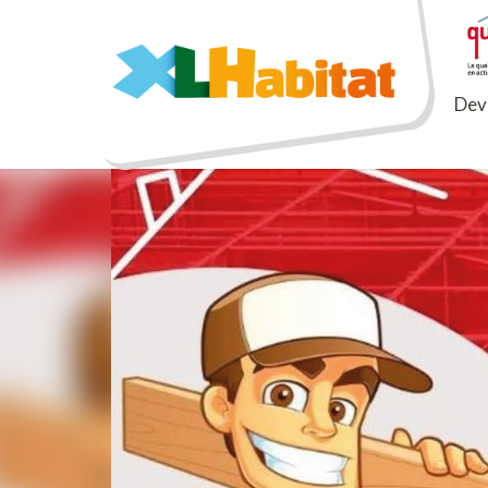
XLHabitat
Deve