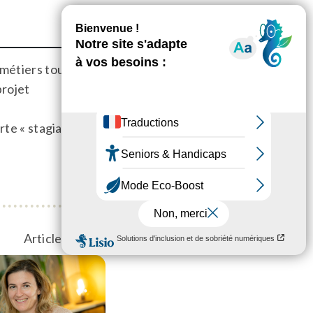
 métiers tous
projet
e « stagiaire » /
Article suivant