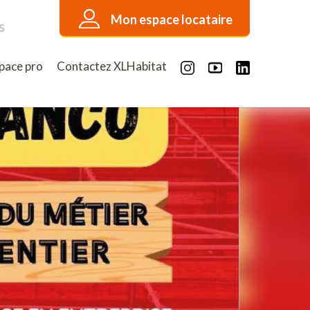
Mon espace locataire
s
pace pro
Contactez XLHabitat