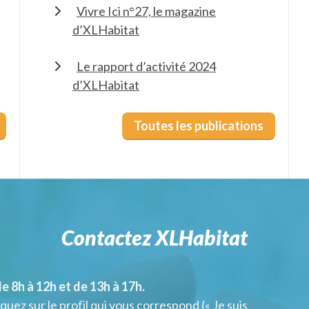
Vivre Ici n°27, le magazine
d’XLHabitat
Le rapport d’activité 2024
d’XLHabitat
Toutes les publications
Contactez XLHabitat
e 8h à 12h et de 13h à 17h.
quez sur le profil qui vous correspond (« Je suis