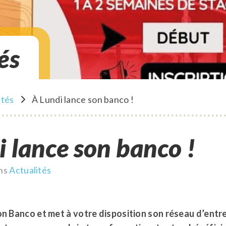
és
ités
À Lundi lance son banco !
di lance son banco !
ns
Actualités
on Banco et met à votre disposition son réseau d’entre