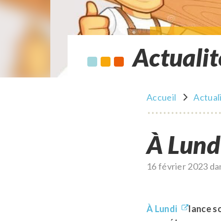
Actualit
Accueil
Actual
À Lun
Publié
16 février 2023
da
le
À Lundi
lance s