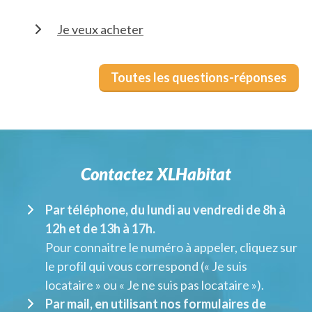
Je veux acheter
Toutes les questions-réponses
Contactez XLHabitat
Par téléphone, du lundi au vendredi de 8h à
12h et de 13h à 17h.
Pour connaitre le numéro à appeler, cliquez sur
le profil qui vous correspond (« Je suis
locataire » ou « Je ne suis pas locataire »).
Par mail, en utilisant nos formulaires de