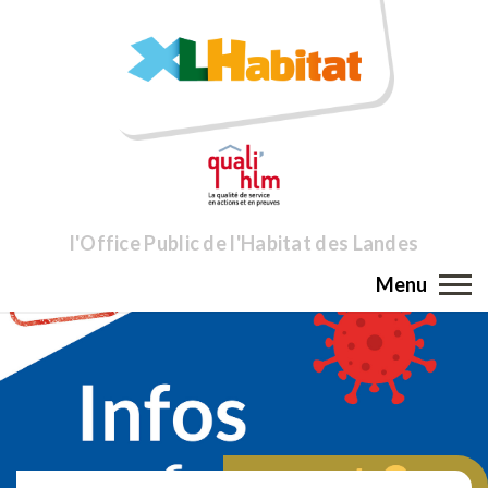
l'Office Public de l'Habitat des Landes
Menu