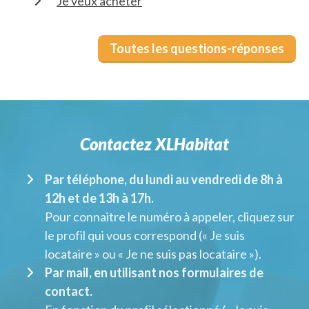
Je veux acheter
Toutes les questions-réponses
Contactez XLHabitat
Par téléphone, du lundi au vendredi de 8h à
12h et de 13h à 17h.
Pour connaitre le numéro à appeler, cliquez sur
le profil qui vous correspond (« Je suis
locataire » ou « Je ne suis pas locataire »).
Par mail, en utilisant nos formulaires de
contact.