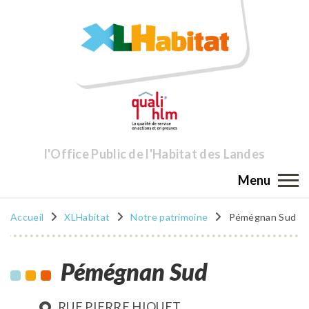
l'Office Public de l'Habitat des Landes
Menu
Accueil
XLHabitat
Notre patrimoine
Pémégnan Sud
Pémégnan Sud
RUE PIERRE HIQUET