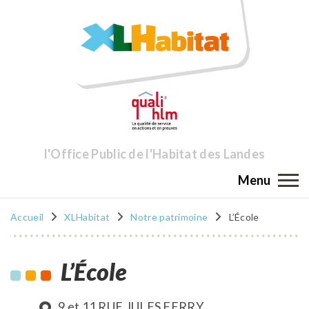
l'Office Public de l'Habitat des Landes
Menu
Accueil
XLHabitat
Notre patrimoine
L’École
L’École
9 et 11 RUE JULES FERRY