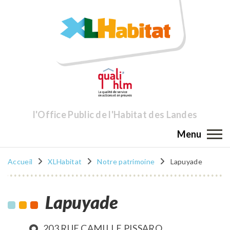
l'Office Public de l'Habitat des Landes
Menu
Accueil
XLHabitat
Notre patrimoine
Lapuyade
Lapuyade
203 RUE CAMILLE PISSARO