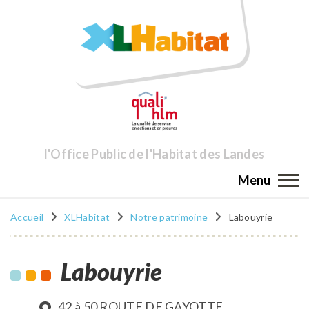
l'Office Public de l'Habitat des Landes
Menu
Accueil
XLHabitat
Notre patrimoine
Labouyrie
Labouyrie
42 à 50 ROUTE DE GAYOTTE