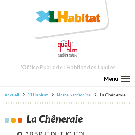
l'Office Public de l'Habitat des Landes
Menu
Accueil
XLHabitat
Notre patrimoine
La Chêneraie
La Chêneraie
2 BIS RUE DU TUQUÉOU