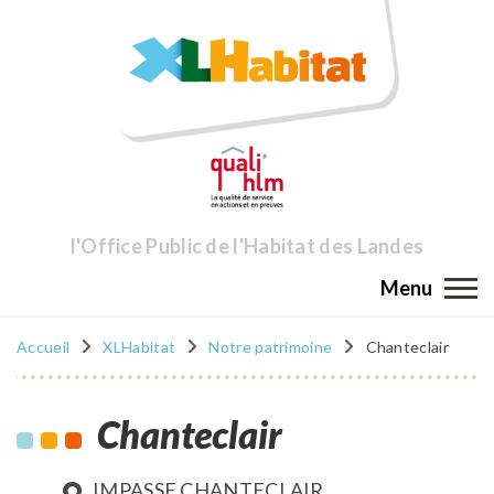
l'Office Public de l'Habitat des Landes
Menu
Accueil
XLHabitat
Notre patrimoine
Chanteclair
Chanteclair
IMPASSE CHANTECLAIR